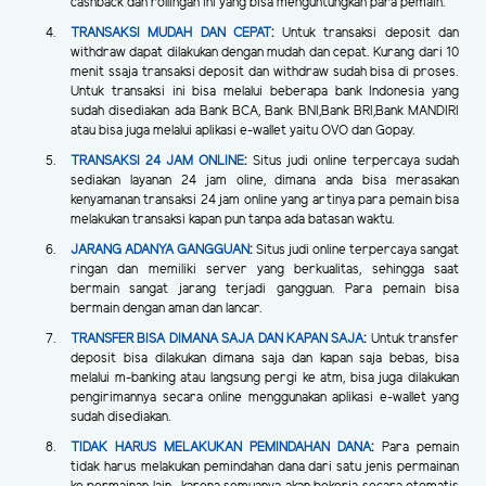
cashback dan rollingan ini yang bisa menguntungkan para pemain.
TRANSAKSI MUDAH DAN CEPAT
:
Untuk transaksi deposit dan
withdraw dapat dilakukan dengan mudah dan cepat. Kurang dari 10
menit ssaja transaksi deposit dan withdraw sudah bisa di proses.
Untuk transaksi ini bisa melalui beberapa bank Indonesia yang
sudah disediakan ada Bank BCA, Bank BNI,Bank BRI,Bank MANDIRI
atau bisa juga melalui aplikasi e-wallet yaitu OVO dan Gopay.
TRANSAKSI 24 JAM ONLINE
:
Situs judi online terpercaya sudah
sediakan layanan 24 jam oline, dimana anda bisa merasakan
kenyamanan transaksi 24 jam online yang artinya para pemain bisa
melakukan transaksi kapan pun tanpa ada batasan waktu.
JARANG ADANYA GANGGUAN
:
Situs judi online terpercaya sangat
ringan dan memiliki server yang berkualitas, sehingga saat
bermain sangat jarang terjadi gangguan. Para pemain bisa
bermain dengan aman dan lancar.
TRANSFER BISA DIMANA SAJA DAN KAPAN SAJA
:
Untuk transfer
deposit bisa dilakukan dimana saja dan kapan saja bebas, bisa
melalui m-banking atau langsung pergi ke atm, bisa juga dilakukan
pengirimannya secara online menggunakan aplikasi e-wallet yang
sudah disediakan.
TIDAK HARUS MELAKUKAN PEMINDAHAN DANA
:
Para pemain
tidak harus melakukan pemindahan dana dari satu jenis permainan