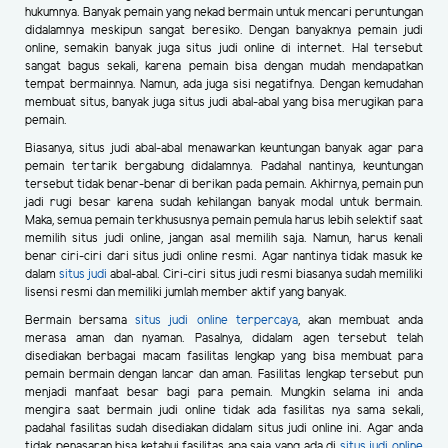
hukumnya. Banyak pemain yang nekad bermain untuk mencari peruntungan
didalamnya meskipun sangat beresiko. Dengan banyaknya pemain judi
online, semakin banyak juga situs judi online di internet. Hal tersebut
sangat bagus sekali, karena pemain bisa dengan mudah mendapatkan
tempat bermainnya. Namun, ada juga sisi negatifnya. Dengan kemudahan
membuat situs, banyak juga situs judi abal-abal yang bisa merugikan para
pemain.
Biasanya, situs judi abal-abal menawarkan keuntungan banyak agar para
pemain tertarik bergabung didalamnya. Padahal nantinya, keuntungan
tersebut tidak benar-benar di berikan pada pemain. Akhirnya, pemain pun
jadi rugi besar karena sudah kehilangan banyak modal untuk bermain.
Maka, semua pemain terkhususnya pemain pemula harus lebih selektif saat
memilih situs judi online, jangan asal memilih saja. Namun, harus kenali
benar ciri-ciri dari situs judi online resmi. Agar nantinya tidak masuk ke
dalam
situs judi
abal-abal. Ciri-ciri situs judi resmi biasanya sudah memiliki
lisensi resmi dan memiliki jumlah member aktif yang banyak.
Bermain bersama
situs judi online terpercaya
, akan membuat anda
merasa aman dan nyaman. Pasalnya, didalam agen tersebut telah
disediakan berbagai macam fasilitas lengkap yang bisa membuat para
pemain bermain dengan lancar dan aman. Fasilitas lengkap tersebut pun
menjadi manfaat besar bagi para pemain. Mungkin selama ini anda
mengira saat bermain judi online tidak ada fasilitas nya sama sekali,
padahal fasilitas sudah disediakan didalam situs judi online ini. Agar anda
tidak penasaran bisa ketahui fasilitas apa saja yang ada di
situs judi online