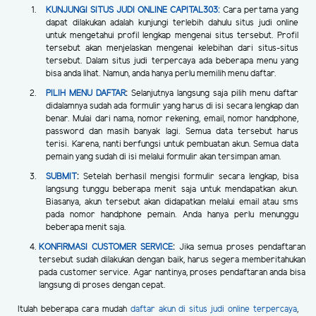
KUNJUNGI SITUS JUDI ONLINE
CAPITAL303:
Cara pertama yang
dapat dilakukan adalah kunjungi terlebih dahulu situs judi online
untuk mengetahui profil lengkap mengenai situs tersebut. Profil
tersebut akan menjelaskan mengenai kelebihan dari situs-situs
tersebut. Dalam situs judi terpercaya ada beberapa menu yang
bisa anda lihat. Namun, anda hanya perlu memilih menu daftar.
PILIH MENU DAFTAR
:
Selanjutnya langsung saja pilih menu daftar
didalamnya sudah ada formulir yang harus di isi secara lengkap dan
benar. Mulai dari nama, nomor rekening, email, nomor handphone,
password dan masih banyak lagi. Semua data tersebut harus
terisi. Karena, nanti berfungsi untuk pembuatan akun. Semua data
pemain yang sudah di isi melalui formulir akan tersimpan aman.
SUBMIT
:
Setelah berhasil mengisi formulir secara lengkap, bisa
langsung tunggu beberapa menit saja untuk mendapatkan akun.
Biasanya, akun tersebut akan didapatkan melalui email atau sms
pada nomor handphone pemain. Anda hanya perlu menunggu
beberapa menit saja.
KONFIRMASI CUSTOMER SERVICE
:
Jika semua proses pendaftaran
tersebut sudah dilakukan dengan baik, harus segera memberitahukan
pada customer service. Agar nantinya, proses pendaftaran anda bisa
langsung di proses dengan cepat.
Itulah beberapa cara mudah
daftar akun di situs judi online terpercaya
,