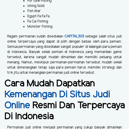
Fortune Fishing
ishing Gold
Fish War
Egypt Fa Fa Fa
Fa Cai Fishing
Monster Fishing
Ragam permainan sudah disediakan
CAPITAL303
sebagai salah situs judi
online terpercaya yang dapat di pilih dengan bebas oleh para pemain.
Semua permainan yang disediakan sangat populer di kalangan para pemain
di Indonesia. Banyak sekali pemain di Indonesia yang memainkan game
tersebut, karena sangat mudah dimainkan dan memiliki peluang untuk
menang. Namun, meskipun permainan-permainan tersebut mudah sekali
untuk dimenangkan tetap saja para pemain harus memiliki strategi dan
trik jitu untuk menangkan permainan judi online tersebut.
Cara Mudah Dapatkan
Kemenangan Di Situs Judi
Online
Resmi Dan Terpercaya
Di Indonesia
Permainan judi online menjadi permainan yang cukup banyak dimainkan