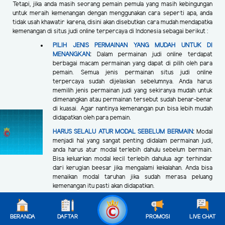
Tetapi, jika anda masih seorang pemain pemula yang masih kebingungan
untuk meraih kemenangan dengan menggunakan cara seperti apa, anda
tidak usah khawatir karena, disini akan disebutkan cara mudah mendapatka
kemenangan di situs judi online terpercaya di Indonesia sebagai berikut :
PILIH JENIS PERMAINAN YANG MUDAH UNTUK DI
MENANGKAN
:
Dalam permainan judi online terdapat
berbagai macam permainan yang dapat di pilih oleh para
pemain. Semua jenis permainan situs judi online
terpercaya sudah dijelaskan sebelumnya. Anda harus
memilih jenis permainan judi yang sekiranya mudah untuk
dimenangkan atau permainan tersebut sudah benar-benar
di kuasai. Agar nantinya kemenangan pun bisa lebih mudah
didapatkan oleh para pemain.
HARUS SELALU ATUR MODAL SEBELUM BERMAIN
:
Modal
menjadi hal yang sangat penting didalam permainan judi,
anda harus atur modal terlebih dahulu sebelum bermain.
Bisa keluarkan modal kecil terlebih dahulua agr terhindar
dari kerugian beesar jika mengalami kekalahan. Anda bisa
menaikan modal taruhan jika sudah merasa peluang
kemenangan itu pasti akan didapatkan.
MEMBUAT TARGET KEMENANGAN
:
Sebelum bermain
harus membuat target kemenangan sebagai acuan atau
BERANDA
DAFTAR
PROMOSI
LIVE CHAT
semangat memperoleh kemenangan tersebut. Misalnya,