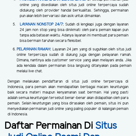
online yang disediakan oleh situs judi online terpercaya sudah
didukung oleh provider handal berkualitas. Sehingga, permainan
pun akan lebih bervariasi dan asik untuk dimainkan.
LAYANAN NONSTOP 24/7
:
Sudah di lengkapi juga dengan layanan
24 jam non stop yang bisa dinikmati oleh para pemain kapan pun
tanpa ada batasan waktu. Adanya layanan ini membuat para pemain
bisa bermain taruhan secara fleksibel.
PELAYANAN RAMAH
:
Layanan 24 jam yang di suguhkan oleh situs judi
online terpercaya sudah di dukung juga dengan pelayanan ramah.
Dimana, nantinya ada customer service yang akan melayani anda. Jika
ada kendala dalam permainan bisa langsung ditanyakan pada pemain
melalui live chat.
Dengan melakukan pendaftaran di situs judi online terpercaya di
Indonesia, para pemain akan mendapatkan berbagai macam keuntungan
baik secara materi maupun kenyamanan saat bermain. Hal yang pasti
adalah semua keuntungan tersebut benar-benar akan didapatkan oleh para
pemain. Selain keuntungan yang bisa dirasakan oleh pemain, situs ini pun
menyediakan permainan judi online yang paling populer di kalangan pemain
di Indonesia.
Daftar Permainan Di
Situs