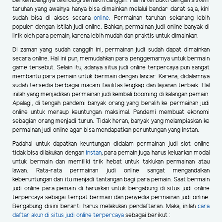
berkembangnya teknologi semakin canggih. Hal ini terbukti dengan sistem
taruhan yang awalnya hanya bisa dimainkan melalui bandar darat saja, kini
sudah bisa di akses secara
online
. Permainan taruhan sekarang lebih
populer dengan istilah judi online. Bahkan, permainan judi online banyak di
lirik oleh para pemain, karena lebih mudah dan praktis untuk dimainkan.
Di zaman yang sudah canggih ini, permainan judi sudah dapat dimainkan
secara online. Hal ini pun, memudahkan para penggemarnya untuk bermain
game tersebut. Selain itu, adanya situs judi online terpercaya pun sangat
membantu para pemain untuk bermain dengan lancar. Karena, didalamnya
sudah tersedia berbagai macam fasilitas lengkap dan layanan terbaik. Hal
inilah yang menjadikan permainan judi kembali booming di kalangan pemain.
Apalagi, di tengah pandemi banyak orang yang beralih ke permainan judi
online untuk meraup keuntungan maksimal. Pandemi membuat ekonomi
sebagian orang menjadi turun. Tidak heran, banyak yang melampiaskan ke
permainan judi online agar bisa mendapatkan peruntungan yang instan.
Padahal untuk dapatkan keuntungan didalam permainan judi slot online
tidak bisa dilakukan dengan
instan
, para pemain juga harus keluarkan modal
untuk bermain dan memiliki trik hebat untuk taklukan permainan atau
lawan. Rata-rata permainan judi online sangat mengandalkan
keberuntungan dan itu menjadi tantangan bagi para pemain. Saat bermain
judi online para pemain di haruskan untuk bergabung di situs judi online
terpercaya sebagai tempat bermain dan penyedia permainan judi online.
Bergabung disini berarti harus melakukan pendaftaran. Maka, inilah
cara
daftar akun di situs judi online terpercaya
sebagai berikut :