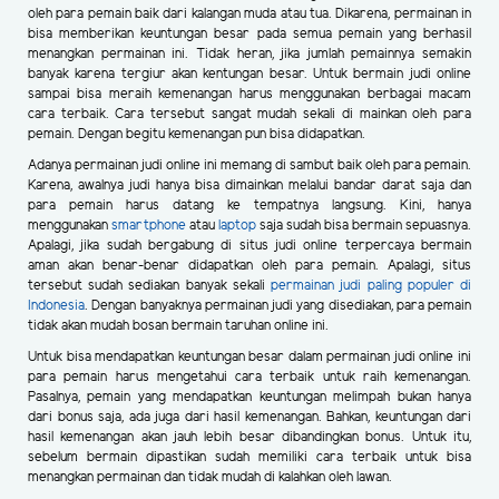
oleh para pemain baik dari kalangan muda atau tua. Dikarena, permainan in
bisa memberikan keuntungan besar pada semua pemain yang berhasil
menangkan permainan ini. Tidak heran, jika jumlah pemainnya semakin
banyak karena tergiur akan kentungan besar. Untuk bermain judi online
sampai bisa meraih kemenangan harus menggunakan berbagai macam
cara terbaik. Cara tersebut sangat mudah sekali di mainkan oleh para
pemain. Dengan begitu kemenangan pun bisa didapatkan.
Adanya permainan judi online ini memang di sambut baik oleh para pemain.
Karena, awalnya judi hanya bisa dimainkan melalui bandar darat saja dan
para pemain harus datang ke tempatnya langsung. Kini, hanya
menggunakan
smartphone
atau
laptop
saja sudah bisa bermain sepuasnya.
Apalagi, jika sudah bergabung di situs judi online terpercaya bermain
aman akan benar-benar didapatkan oleh para pemain. Apalagi, situs
tersebut sudah sediakan banyak sekali
permainan judi paling populer di
Indonesia
. Dengan banyaknya permainan judi yang disediakan, para pemain
tidak akan mudah bosan bermain taruhan online ini.
Untuk bisa mendapatkan keuntungan besar dalam permainan judi online ini
para pemain harus mengetahui cara terbaik untuk raih kemenangan.
Pasalnya, pemain yang mendapatkan keuntungan melimpah bukan hanya
dari bonus saja, ada juga dari hasil kemenangan. Bahkan, keuntungan dari
hasil kemenangan akan jauh lebih besar dibandingkan bonus. Untuk itu,
sebelum bermain dipastikan sudah memiliki cara terbaik untuk bisa
menangkan permainan dan tidak mudah di kalahkan oleh lawan.