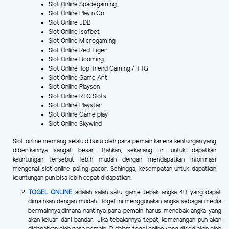
Slot Online Spadegaming
Slot Online Play n Go
Slot Online JDB
Slot Online Isofbet
Slot Online Microgaming
Slot Online Red Tiger
Slot Online Booming
Slot Online Top Trend Gaming / TTG
Slot Online Game Art
Slot Online Playson
Slot Online RTG Slots
Slot Online Playstar
Slot Online Game play
Slot Online Skywind
Slot online memang selalu diburu oleh para pemain karena kentungan yang
diberikannya sangat besar. Bahkan, sekarang ini untuk dapatkan
keuntungan tersebut lebih mudah dengan mendapatkan informasi
mengenai slot online paling gacor. Sehingga, kesempatan untuk dapatkan
keuntungan pun bisa lebih cepat didapatkan.
TOGEL ONLINE
adalah salah satu game tebak angka 4D yang dapat
dimainkan dengan mudah. Togel ini menggunakan angka sebagai media
bermainnya,dimana nantinya para pemain harus menebak angka yang
akan keluar dari bandar. Jika tebakannya tepat, kemenangan pun akan