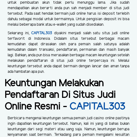
untuk pembuatan akun tidak perlu menunggu lama. Jika sudah
mendapatkan akun berarti anda pun sah menjadi member di situs judi
tersebut. Pada saat hendak bermain judi online harus isi deposit terlebih
dahulu sebagai modal untuk bermainnya. Untuk pengisian deposit ini bisa
melalui beberapa bank atau e-wallet yang sudah disediakan.
Sekarang ini,
CAPITAL303
diyakini menjadi salah satu situs judi online
terfavorit di Indonesia. Didalam situs tersebut berbagai macam
kemudahan dapat dirasakan oleh para pemain salah satunya adalah
kemudahan dalam transaksi, pendaftaran, permainan dan masih banyak
lagi. Bahkan, anda pun bisa merasakan berbagai macam keuntungan setelah
melakukan pendaftaran di situs judi online terpercaya ini. Melalui
keuntungan tersebut anda dapat bermain dengan lancar dan aman tanpa
ada hambatan apa pun.
Keuntungan Melakukan
Pendaftaran Di Situs Judi
Online Resmi -
CAPITAL303
Berbicara mengenai keuntungan semua pemain judi casino online pastinya
ingin dapatkan keuntungan tersebut. Namun, kali ini yang di bahas bukan
keuntungan dari segi materi atau uang saja. Namun, keuntungan berupa
kenyamanan saat bermain. Terkadang para pemain mengalami kesulitan